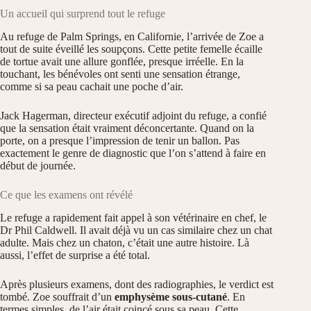
Un accueil qui surprend tout le refuge
Au refuge de Palm Springs, en Californie, l’arrivée de Zoe a
tout de suite éveillé les soupçons. Cette petite femelle écaille
de tortue avait une allure gonflée, presque irréelle. En la
touchant, les bénévoles ont senti une sensation étrange,
comme si sa peau cachait une poche d’air.
Jack Hagerman, directeur exécutif adjoint du refuge, a confié
que la sensation était vraiment déconcertante. Quand on la
porte, on a presque l’impression de tenir un ballon. Pas
exactement le genre de diagnostic que l’on s’attend à faire en
début de journée.
Ce que les examens ont révélé
Le refuge a rapidement fait appel à son vétérinaire en chef, le
Dr Phil Caldwell. Il avait déjà vu un cas similaire chez un chat
adulte. Mais chez un chaton, c’était une autre histoire. Là
aussi, l’effet de surprise a été total.
Après plusieurs examens, dont des radiographies, le verdict est
tombé. Zoe souffrait d’un
emphysème sous-cutané
. En
termes simples, de l’air était coincé sous sa peau. Cette