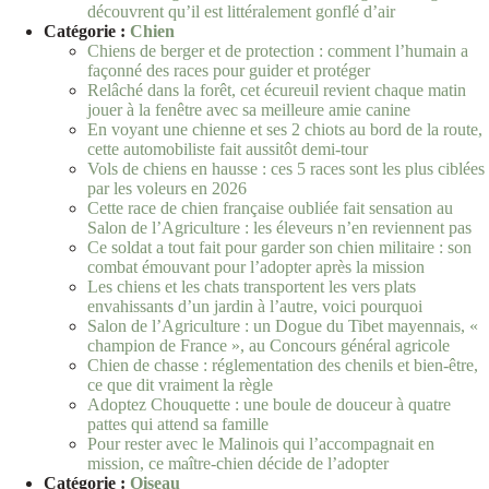
découvrent qu’il est littéralement gonflé d’air
Catégorie :
Chien
Chiens de berger et de protection : comment l’humain a
façonné des races pour guider et protéger
Relâché dans la forêt, cet écureuil revient chaque matin
jouer à la fenêtre avec sa meilleure amie canine
En voyant une chienne et ses 2 chiots au bord de la route,
cette automobiliste fait aussitôt demi-tour
Vols de chiens en hausse : ces 5 races sont les plus ciblées
par les voleurs en 2026
Cette race de chien française oubliée fait sensation au
Salon de l’Agriculture : les éleveurs n’en reviennent pas
Ce soldat a tout fait pour garder son chien militaire : son
combat émouvant pour l’adopter après la mission
Les chiens et les chats transportent les vers plats
envahissants d’un jardin à l’autre, voici pourquoi
Salon de l’Agriculture : un Dogue du Tibet mayennais, «
champion de France », au Concours général agricole
Chien de chasse : réglementation des chenils et bien-être,
ce que dit vraiment la règle
Adoptez Chouquette : une boule de douceur à quatre
pattes qui attend sa famille
Pour rester avec le Malinois qui l’accompagnait en
mission, ce maître-chien décide de l’adopter
Catégorie :
Oiseau