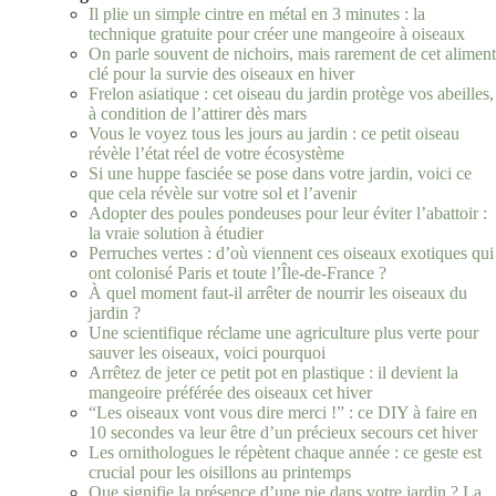
Il plie un simple cintre en métal en 3 minutes : la
technique gratuite pour créer une mangeoire à oiseaux
On parle souvent de nichoirs, mais rarement de cet aliment
clé pour la survie des oiseaux en hiver
Frelon asiatique : cet oiseau du jardin protège vos abeilles,
à condition de l’attirer dès mars
Vous le voyez tous les jours au jardin : ce petit oiseau
révèle l’état réel de votre écosystème
Si une huppe fasciée se pose dans votre jardin, voici ce
que cela révèle sur votre sol et l’avenir
Adopter des poules pondeuses pour leur éviter l’abattoir :
la vraie solution à étudier
Perruches vertes : d’où viennent ces oiseaux exotiques qui
ont colonisé Paris et toute l’Île-de-France ?
À quel moment faut‑il arrêter de nourrir les oiseaux du
jardin ?
Une scientifique réclame une agriculture plus verte pour
sauver les oiseaux, voici pourquoi
Arrêtez de jeter ce petit pot en plastique : il devient la
mangeoire préférée des oiseaux cet hiver
“Les oiseaux vont vous dire merci !” : ce DIY à faire en
10 secondes va leur être d’un précieux secours cet hiver
Les ornithologues le répètent chaque année : ce geste est
crucial pour les oisillons au printemps
Que signifie la présence d’une pie dans votre jardin ? La