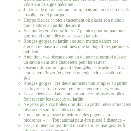
vérité sur ce signe méconnu
J’ai installé un nichoir au jardin, mais aucun oiseau ne s’y
installe : voici pourquoi
Huppe fasciée : voici exactement où placer son nichoir
pour l’attirer au jardin dès avril
Vos poules vont en raffoler : 7 plantes pour un parcours
gourmand dont elles ne se lassent jamais
Rouges-gorges au jardin : ce soir, mettez dehors cet
aliment de base à 3 centimes, que la plupart des jardiniers
oublient
Attention, vos oiseaux sont en danger : pourquoi glisser
un savon dans une chaussette peut les sauver
Oiseaux du jardin : quand l’eau gèle, cette astuce à 0 €
leur sauve l’hiver (et dévoile un enjeu clé en station de
ski)
Rouges-gorges : ces deux aliments tout simples au jardin
cet hiver les font revenir encore et encore chez vous
Les anciens les plantaient partout : ces arbustes oubliés
font revenir les oiseaux au jardin
Ne jetez plus vos boîtes d’œufs : au jardin, elles attirent les
oiseaux et sont très utiles cet hiver
Une entreprise russe transforme des pigeons en «
biodrones » : « Tout animal peut être piloté à distance »
Les jardiniers saupoudrent du café sur les mangeoires à
oiseaux : voici pourquoi